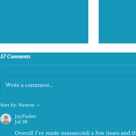
57 Comments
Write a comment...
The tasty Lunch Deal
New Kids Me
Sort by:
Newest
JayParker
Jul 26
Overall I’ve made mussaccioli a few times and th