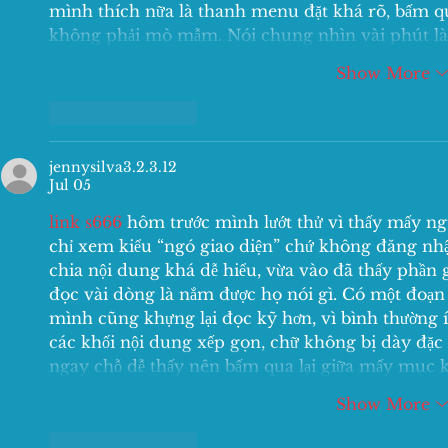
mình thích nữa là thanh menu đặt khá rõ, bấm qua
không phải mò mẫm. Nói chung nhìn vài phút l
Show More
Like
Reply
jennysilva3.2.3.12
Jul 05
link s666
 hôm trước mình lướt thử vì thấy mấy n
chỉ xem kiểu “ngó giao diện” chứ không đăng nhập
chia nội dung khá dễ hiểu, vừa vào đã thấy phần gi
đọc vài dòng là nắm được họ nói gì. Có một đoạn
mình cũng khựng lại đọc kỹ hơn, vì bình thường ít
các khối nội dung xếp gọn, chữ không bị dày đặc
ngay chỗ dễ thấy nên bấm qua lại giữa mấy mục
Show More
Like
Reply