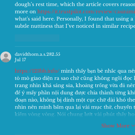
dough’s rest time, which the article covers reaso
more on 
https://it.trustpilot.com/review/casinim
what's said here. Personally, I found that using a
subtle nuttiness that I’ve noticed in similar recipe
Like
Reply
davidthom.a.s.282.55
Jul 17
https://123bb.info/
 mình thấy bạn bè nhắc qua nên
tò mò giao diện ra sao chứ cũng không ngồi đọc k
trang nhìn khá sáng sủa, khoảng trống vừa đủ nên
để ý mấy phần nội dung được chia thành từng khối 
đoạn nào, không bị dính một cục chữ dài khó th
nhìn nên mình bấm qua lại vài mục thử, chuyển 
kiếm vòng vòng. Nói chung lướt vài phút thấy họ 
Show More