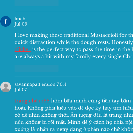
Like
Reply
finch
Jul 09
I love making these traditional Mustaccioli for t
quick distraction while the dough rests. Honestly
clicker
 is the perfect way to pass the time in the
are always a hit with my family every single Chr
Like
Reply
savannapatt.er.s.on.7.0.4
Jul 07
trang chủ rr88
 hôm bữa mình cũng tiện tay bấm v
hoài. Không phải kiểu vào để đọc kỹ hay tìm hiểu
có dễ nhìn không thôi. Ấn tượng đầu là trang nhì
nên không bị rối mắt. Mình để ý cách họ chia nội 
xuống là nhận ra ngay đang ở phần nào chứ không