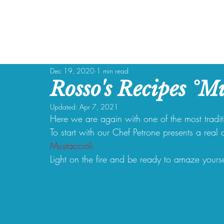
Dec 19, 2020
1 min read
Rosso's Recipes °Mu
Updated:
Apr 7, 2021
Here we are again with one of the most tradit
To start with our Chef Petrone presents a real 
Mustaccioli
Light on the fire and be ready to amaze yours